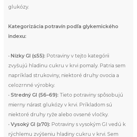
glukózy.
Kategorizácia potravín podľa glykemického
indexu:
•
Nízky GI (≤55):
Potraviny v tejto kategórii
zvyšujú hladinu cukru v krvi pomaly. Patria sem
napríklad strukoviny, niektoré druhy ovocia a
celozrnné výrobky.
•
Stredný GI (56–69):
Tieto potraviny spôsobujú
mierny nárast glukózy v krvi. Príkladom sú
niektoré druhy ryže alebo ovsené vločky.
•
Vysoký GI (≥70):
Potraviny s vysokým GI vedú k
rýchlemu zvýšeniu hladiny cukru v krvi. Sem