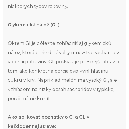
niektorých typov rakoviny.
Glykemická nálož (GL):
Okrem GI je dôležité zohľadniť aj glykemickú
nálož, ktorá berie do úvahy množstvo sacharidov
v porcii potraviny. GL poskytuje presnejší obraz o
tom, ako konkrétna porcia ovplyvní hladinu
cukru v krvi. Napríklad melón má vysoký GI, ale
vzhľadom na nízky obsah sacharidov v typickej
porcii má nízku GL.
Ako aplikovať poznatky o GI a GL v
každodennej strave: