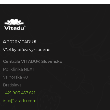
© 2026 VITADU®
Všetky práva vyhradené
Centrála VITADU® Slovensko
Poliklinika NEXT
Vajnorská 40
Bratislava
+421 903 457 621
info@vitadu.com