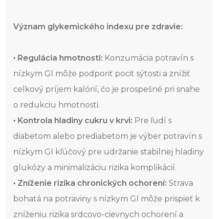
Význam glykemického indexu pre zdravie:
• Regulácia hmotnosti:
Konzumácia potravín s
nízkym GI môže podporiť pocit sýtosti a znížiť
celkový príjem kalórií, čo je prospešné pri snahe
o redukciu hmotnosti.
• Kontrola hladiny cukru v krvi:
Pre ľudí s
diabetom alebo prediabetom je výber potravín s
nízkym GI kľúčový pre udržanie stabilnej hladiny
glukózy a minimalizáciu rizika komplikácií.
• Zníženie rizika chronických ochorení:
Strava
bohatá na potraviny s nízkym GI môže prispieť k
zníženiu rizika srdcovo-cievnych ochorení a