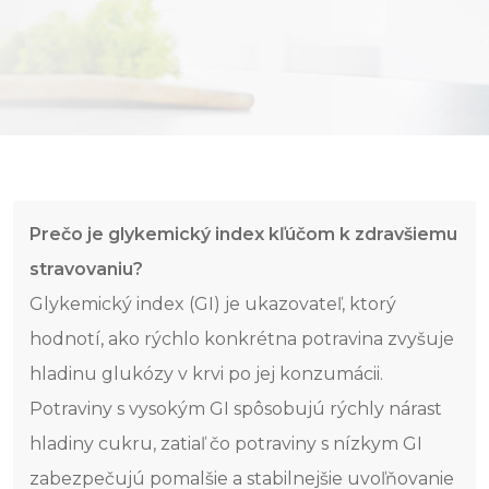
Prečo je glykemický index kľúčom k zdravšiemu
stravovaniu?
Glykemický index (GI) je ukazovateľ, ktorý
hodnotí, ako rýchlo konkrétna potravina zvyšuje
hladinu glukózy v krvi po jej konzumácii.
Potraviny s vysokým GI spôsobujú rýchly nárast
hladiny cukru, zatiaľ čo potraviny s nízkym GI
zabezpečujú pomalšie a stabilnejšie uvoľňovanie