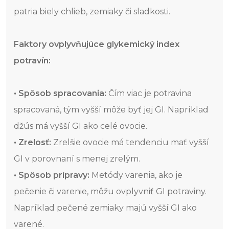
patria biely chlieb, zemiaky či sladkosti.
Faktory ovplyvňujúce glykemický index
potravín:
• Spôsob spracovania:
Čím viac je potravina
spracovaná, tým vyšší môže byť jej GI. Napríklad
džús má vyšší GI ako celé ovocie.
• Zrelosť:
Zrelšie ovocie má tendenciu mať vyšší
GI v porovnaní s menej zrelým.
• Spôsob prípravy:
Metódy varenia, ako je
pečenie či varenie, môžu ovplyvniť GI potraviny.
Napríklad pečené zemiaky majú vyšší GI ako
varené.