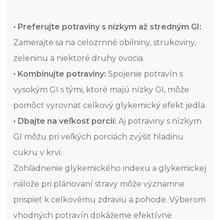
• Preferujte potraviny s nízkym až stredným GI:
Zamerajte sa na celozrnné obilniny, strukoviny,
zeleninu a niektoré druhy ovocia.
• Kombinujte potraviny:
Spojenie potravín s
vysokým GI s tými, ktoré majú nízky GI, môže
pomôcť vyrovnať celkový glykemický efekt jedla.
• Dbajte na veľkosť porcií:
Aj potraviny s nízkym
GI môžu pri veľkých porciách zvýšiť hladinu
cukru v krvi.
Zohľadnenie glykemického indexu a glykemickej
nálože pri plánovaní stravy môže významne
prispieť k celkovému zdraviu a pohode. Výberom
vhodných potravín dokážeme efektívne