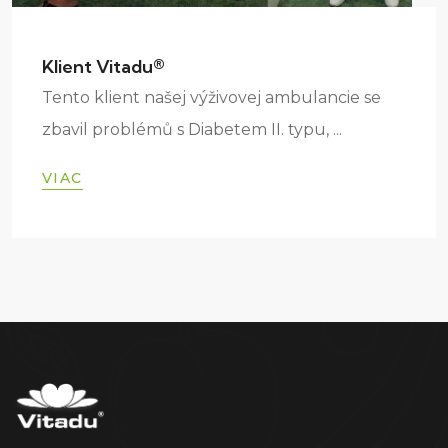
Klient Vitadu®
Tento klient našej výživovej ambulancie se
zbavil problémů s Diabetem II. typu, ...
VIAC