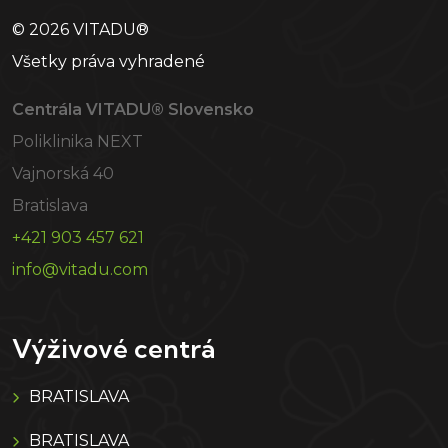
© 2026 VITADU®
Všetky práva vyhradené
Centrála VITADU® Slovensko
Poliklinika NEXT
Vajnorská 40
Bratislava
+421 903 457 621
info@vitadu.com
Výživové centrá
BRATISLAVA
BRATISLAVA