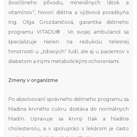
živočíšneho pôvodu, minerálnych látok a
vitamínov“, hovorí diétna a výživová poradkyňa
Ing. Oľga Grozdaničová, garantka diétneho
programu VITADU® . Vo svojej ambulancii sa
špecializuje nielen na redukciu telesnej
hmotnosti u „zdravých“ ľudí, ale aj u pacientov s
diabetom a inými metabolickými ochoreniami.
Zmeny v organizme
Po absolvovaní správneho diétneho programu sa
hladina krvného cukru dostáva do normálnych
hladín. Upravuje sa krvný tlak a hladina
cholesterolu, a v spolupráci s lekárom je často