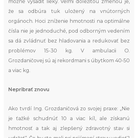
možné vysadiť lieky. Veľmi dôležitou zmenou je,
že sa odbúra tuk uložený na vnútorných
orgánoch. Hoci zníženie hmotnosti na optimálne
čísla nie je jednoduché, pod odborným vedením
sa dá zvládnuť bez hladovania a redukovať bez
problémov 15-30 kg. V ambulacii O.
Grozdaničovej sú aj rekordmani s úbytkom 40-50
a viac kg.
Nepribrať znovu
Ako tvrdí Ing. Grozdaničová zo svojej praxe: „Nie
je ťažké schudnúť 10 a viac kíl, ale získanú
hmotnosť a tak aj zlepšený zdravotný stav si