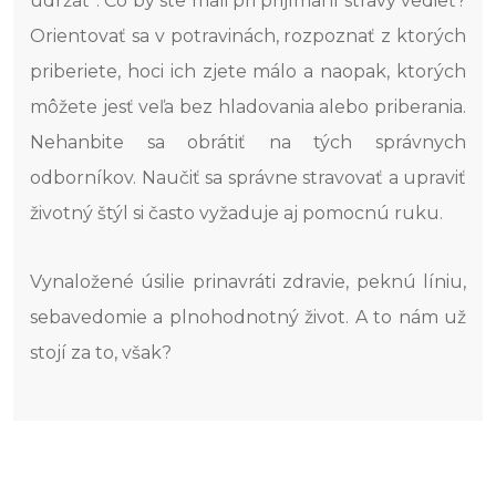
udržať“. Čo by ste mali pri prijímaní stravy vedieť?
Orientovať sa v potravinách, rozpoznať z ktorých
priberiete, hoci ich zjete málo a naopak, ktorých
môžete jesť veľa bez hladovania alebo priberania.
Nehanbite sa obrátiť na tých správnych
odborníkov. Naučiť sa správne stravovať a upraviť
životný štýl si často vyžaduje aj pomocnú ruku.
Vynaložené úsilie prinavráti zdravie, peknú líniu,
sebavedomie a plnohodnotný život. A to nám už
stojí za to, však?