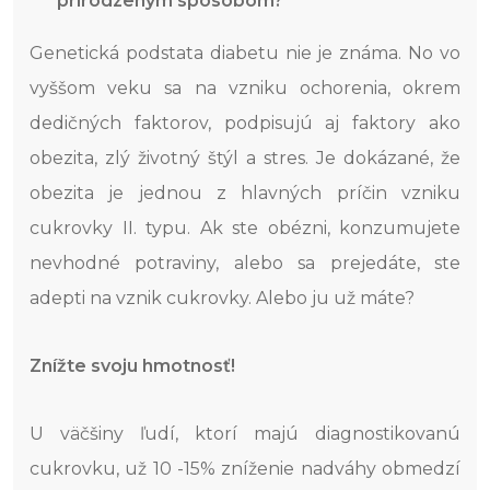
prirodzeným spôsobom?
Genetická podstata diabetu nie je známa. No vo
vyššom veku sa na vzniku ochorenia, okrem
dedičných faktorov, podpisujú aj faktory ako
obezita, zlý životný štýl a stres. Je dokázané, že
obezita je jednou z hlavných príčin vzniku
cukrovky II. typu. Ak ste obézni, konzumujete
nevhodné potraviny, alebo sa prejedáte, ste
adepti na vznik cukrovky. Alebo ju už máte?
Znížte svoju hmotnosť!
U väčšiny ľudí, ktorí majú diagnostikovanú
cukrovku, už 10 -15% zníženie nadváhy obmedzí