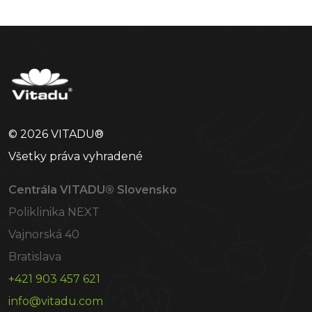
© 2026 VITADU®
Všetky práva vyhradené
Centrála VITADU® Slovensko
Poliklinika NEXT
Vajnorská 40
Bratislava
+421 903 457 621
info@vitadu.com