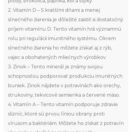
plody, brokolica, paprika, kivi a šípky.
2. Vitamín D – S kratšími dňami a menej
slnečného žiarenia je dôležité zaistiť si dostatočný
príjem vitamínu D. Tento vitamín hrá významnú
rolu pri regulácii imunitného systému. Okrem
slnečného žiarenia ho môžete získať aj z rýb,
vajec a obohatených mliečnych výrobkov.
3. Zinok – Tento minerál je známy svojou
schopnosťou podporovať produkciu imunitných
buniek. Zinok nájdete v potravinách ako orechy,
strukoviny, tekvicové semienka a červené mäso.
4. Vitamín A – Tento vitamín podporuje zdravie
slizníc, ktoré sú prvou líniou obrany proti
vírusom a baktériám. Môžete ho získať z potravín