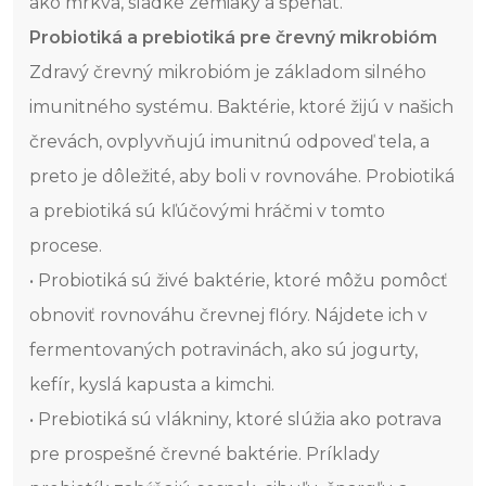
ako mrkva, sladké zemiaky a špenát.
Probiotiká a prebiotiká pre črevný mikrobióm
Zdravý črevný mikrobióm je základom silného
imunitného systému. Baktérie, ktoré žijú v našich
črevách, ovplyvňujú imunitnú odpoveď tela, a
preto je dôležité, aby boli v rovnováhe. Probiotiká
a prebiotiká sú kľúčovými hráčmi v tomto
procese.
• Probiotiká sú živé baktérie, ktoré môžu pomôcť
obnoviť rovnováhu črevnej flóry. Nájdete ich v
fermentovaných potravinách, ako sú jogurty,
kefír, kyslá kapusta a kimchi.
• Prebiotiká sú vlákniny, ktoré slúžia ako potrava
pre prospešné črevné baktérie. Príklady