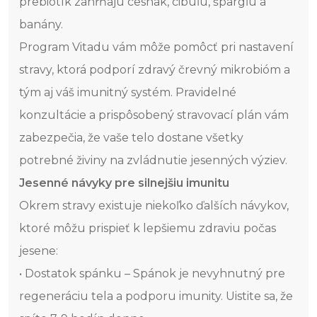
prebiotík zahŕňajú cesnak, cibuľu, špargľu a
banány.
Program Vitadu vám môže pomôcť pri nastavení
stravy, ktorá podporí zdravý črevný mikrobióm a
tým aj váš imunitný systém. Pravidelné
konzultácie a prispôsobený stravovací plán vám
zabezpečia, že vaše telo dostane všetky
potrebné živiny na zvládnutie jesenných výziev.
Jesenné návyky pre silnejšiu imunitu
Okrem stravy existuje niekoľko ďalších návykov,
ktoré môžu prispieť k lepšiemu zdraviu počas
jesene:
• Dostatok spánku – Spánok je nevyhnutný pre
regeneráciu tela a podporu imunity. Uistite sa, že