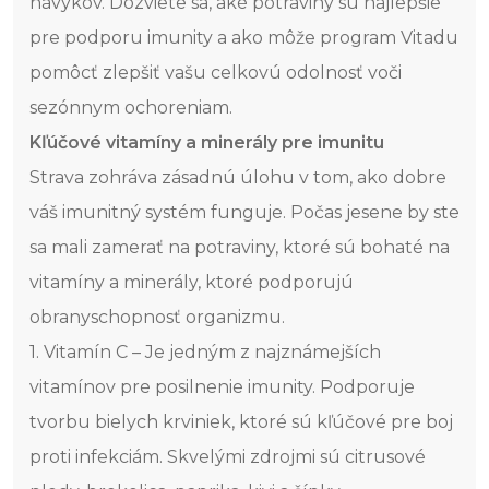
návykov. Dozviete sa, aké potraviny sú najlepšie
pre podporu imunity a ako môže program Vitadu
pomôcť zlepšiť vašu celkovú odolnosť voči
sezónnym ochoreniam.
Kľúčové vitamíny a minerály pre imunitu
Strava zohráva zásadnú úlohu v tom, ako dobre
váš imunitný systém funguje. Počas jesene by ste
sa mali zamerať na potraviny, ktoré sú bohaté na
vitamíny a minerály, ktoré podporujú
obranyschopnosť organizmu.
1. Vitamín C – Je jedným z najznámejších
vitamínov pre posilnenie imunity. Podporuje
tvorbu bielych krviniek, ktoré sú kľúčové pre boj
proti infekciám. Skvelými zdrojmi sú citrusové