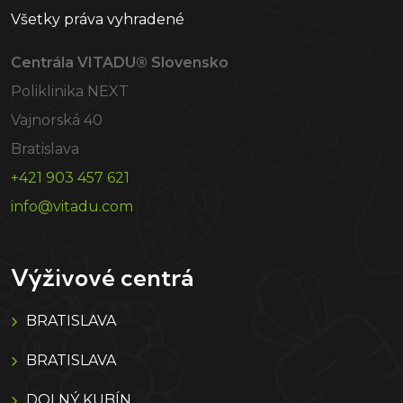
Všetky práva vyhradené
Centrála VITADU® Slovensko
Poliklinika NEXT
Vajnorská 40
Bratislava
+421 903 457 621
info@vitadu.com
Výživové centrá
BRATISLAVA
BRATISLAVA
DOLNÝ KUBÍN