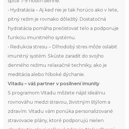
spíte 7-9 hodín denne.
• Hydratácia – Aj keď nie je tak horúco ako v lete,
pitný režim je rovnako dôležitý. Dostatočná
hydratácia pomáha prečisťovať telo a podporuje
funkciu imunitného systému.
• Redukcia stresu – Dlhodobý stres môže oslabiť
imunitný systém. Skúste zaradiť do svojho
denného režimu relaxačné techniky, ako je
meditácia alebo hlboké dýchanie.
Vitadu – váš partner v posilnení imunity
S programom Vitadu môžete nájsť ideálnu
rovnováhu medzi stravou, životným štýlom a
zdravím. Vitadu vám ponúka personalizované
stravovacie plány, ktoré podporujú nielen