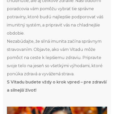
chudnutie, ale aj celkové zdravie. Naši odborní
poradcovia vám pomôžu vybrať tie správne
potraviny, ktoré budú najlepšie podporovať váš
imunitný systém, a pripraviť vás na chladnejšie
obdobie.
Nezabúdajte, že silná imunita začína správnym
stravovaním. Objavte, ako vám Vitadu môže
pomôcť na ceste k lepšiemu zdraviu. Pripravte
svoje telo na jeseň so všetkými výhodami, ktoré
ponúka zdravá a vyvážená strava.
S Vitadu budete vždy o krok vpred – pre zdravší
a silnejší život!