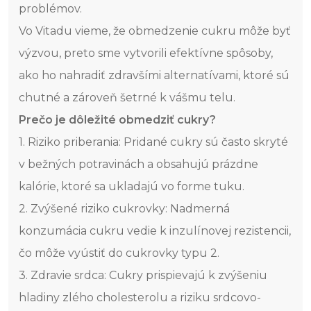
problémov.
Vo Vitadu vieme, že obmedzenie cukru môže byť
výzvou, preto sme vytvorili efektívne spôsoby,
ako ho nahradiť zdravšími alternatívami, ktoré sú
chutné a zároveň šetrné k vášmu telu.
Prečo je dôležité obmedziť cukry?
1. Riziko priberania: Pridané cukry sú často skryté
v bežných potravinách a obsahujú prázdne
kalórie, ktoré sa ukladajú vo forme tuku.
2. Zvýšené riziko cukrovky: Nadmerná
konzumácia cukru vedie k inzulínovej rezistencii,
čo môže vyústiť do cukrovky typu 2.
3. Zdravie srdca: Cukry prispievajú k zvýšeniu
hladiny zlého cholesterolu a riziku srdcovo-