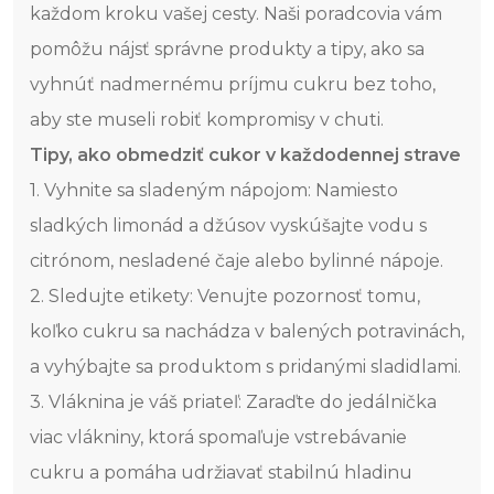
každom kroku vašej cesty. Naši poradcovia vám
pomôžu nájsť správne produkty a tipy, ako sa
vyhnúť nadmernému príjmu cukru bez toho,
aby ste museli robiť kompromisy v chuti.
Tipy, ako obmedziť cukor v každodennej strave
1. Vyhnite sa sladeným nápojom: Namiesto
sladkých limonád a džúsov vyskúšajte vodu s
citrónom, nesladené čaje alebo bylinné nápoje.
2. Sledujte etikety: Venujte pozornosť tomu,
koľko cukru sa nachádza v balených potravinách,
a vyhýbajte sa produktom s pridanými sladidlami.
3. Vláknina je váš priateľ: Zaraďte do jedálnička
viac vlákniny, ktorá spomaľuje vstrebávanie
cukru a pomáha udržiavať stabilnú hladinu