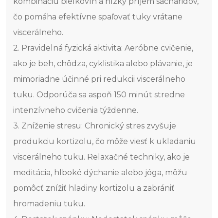
kombináciu bielkovín a nízky príjem sacharidov,
čo pomáha efektívne spaľovať tuky vrátane
viscerálneho.
2. Pravidelná fyzická aktivita: Aeróbne cvičenie,
ako je beh, chôdza, cyklistika alebo plávanie, je
mimoriadne účinné pri redukcii viscerálneho
tuku. Odporúča sa aspoň 150 minút stredne
intenzívneho cvičenia týždenne.
3. Zníženie stresu: Chronický stres zvyšuje
produkciu kortizolu, čo môže viesť k ukladaniu
viscerálneho tuku. Relaxačné techniky, ako je
meditácia, hlboké dýchanie alebo jóga, môžu
pomôcť znížiť hladiny kortizolu a zabrániť
hromadeniu tuku.