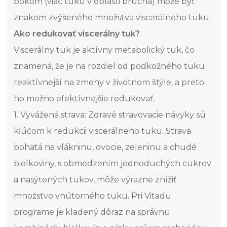
bokom (viac tuku v oblasti brucha) môže byť
znakom zvýšeného množstva viscerálneho tuku.
Ako redukovať viscerálny tuk?
Viscerálny tuk je aktívny metabolický tuk, čo
znamená, že je na rozdiel od podkožného tuku
reaktívnejší na zmeny v životnom štýle, a preto
ho možno efektívnejšie redukovať.
1. Vyvážená strava: Zdravé stravovacie návyky sú
kľúčom k redukcii viscerálneho tuku. Strava
bohatá na vlákninu, ovocie, zeleninu a chudé
bielkoviny, s obmedzením jednoduchých cukrov
a nasýtených tukov, môže výrazne znížiť
množstvo vnútorného tuku. Pri Vitadu
programe je kladený dôraz na správnu