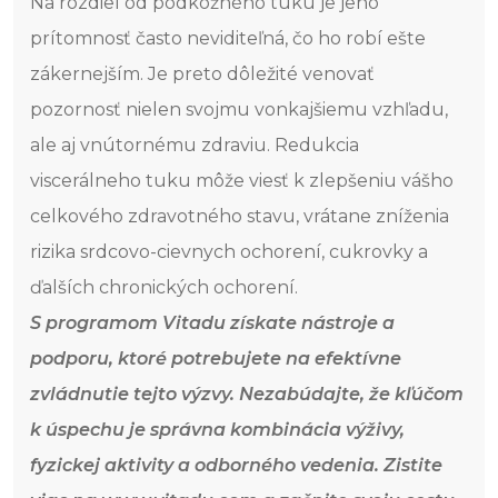
Na rozdiel od podkožného tuku je jeho
prítomnosť často neviditeľná, čo ho robí ešte
zákernejším. Je preto dôležité venovať
pozornosť nielen svojmu vonkajšiemu vzhľadu,
ale aj vnútornému zdraviu. Redukcia
viscerálneho tuku môže viesť k zlepšeniu vášho
celkového zdravotného stavu, vrátane zníženia
rizika srdcovo-cievnych ochorení, cukrovky a
ďalších chronických ochorení.
S programom Vitadu získate nástroje a
podporu, ktoré potrebujete na efektívne
zvládnutie tejto výzvy. Nezabúdajte, že kľúčom
k úspechu je správna kombinácia výživy,
fyzickej aktivity a odborného vedenia. Zistite