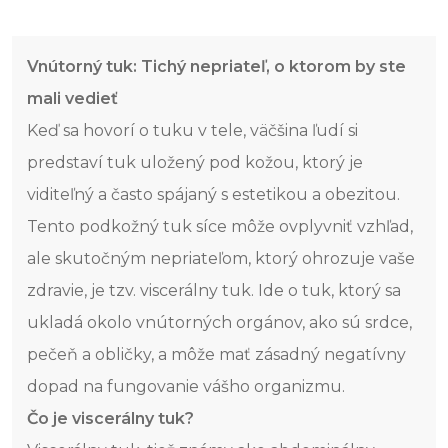
Vnútorný tuk: Tichý nepriateľ, o ktorom by ste
mali vedieť
Keď sa hovorí o tuku v tele, väčšina ľudí si
predstaví tuk uložený pod kožou, ktorý je
viditeľný a často spájaný s estetikou a obezitou.
Tento podkožný tuk síce môže ovplyvniť vzhľad,
ale skutočným nepriateľom, ktorý ohrozuje vaše
zdravie, je tzv. viscerálny tuk. Ide o tuk, ktorý sa
ukladá okolo vnútorných orgánov, ako sú srdce,
pečeň a obličky, a môže mať zásadný negatívny
dopad na fungovanie vášho organizmu.
Čo je viscerálny tuk?