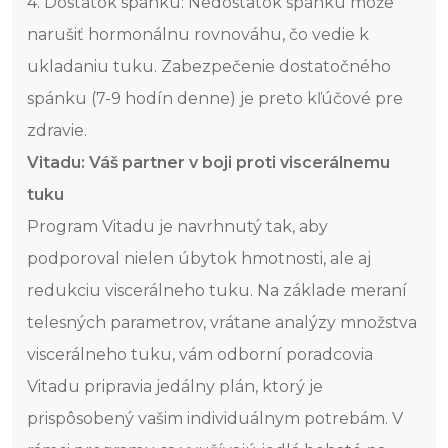
4. Dostatok spánku: Nedostatok spánku môže
narušiť hormonálnu rovnováhu, čo vedie k
ukladaniu tuku. Zabezpečenie dostatočného
spánku (7-9 hodín denne) je preto kľúčové pre
zdravie.
Vitadu: Váš partner v boji proti viscerálnemu
tuku
Program Vitadu je navrhnutý tak, aby
podporoval nielen úbytok hmotnosti, ale aj
redukciu viscerálneho tuku. Na základe meraní
telesných parametrov, vrátane analýzy množstva
viscerálneho tuku, vám odborní poradcovia
Vitadu pripravia jedálny plán, ktorý je
prispôsobený vašim individuálnym potrebám. V