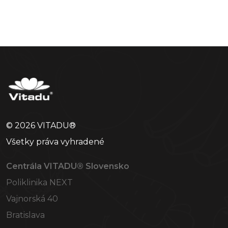
© 2026 VITADU®
Všetky práva vyhradené
Centrála VITADU® Slovensko
Poliklinika NEXT
Vajnorská 40
Bratislava