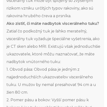
viscerálny tuk môže byť spojený so zvýšeným
rizikom vzniku určitých typov rakoviny, ako sú
rakovina hrubého čreva a prsníka.
Ako zistiť, či máte nadbytok viscerálneho tuku?
Zatiaľ čo podkožný tuk je ľahko merateľný,
viscerálny tuk vyžaduje špeciálne vyšetrenia, ako
je CT sken alebo MRI. Existujú však jednoduchšie
ukazovatele, ktoré môžu naznačovať, že máte
nadbytok vnútorného tuku:
1. Obvod pása: Obvod pása je jedným z
najjednoduchších ukazovateľov viscerálneho
tuku. U mužov by nemal presahovať 94 cm a u
žien 80 cm.
2. Pomer pásu a bokov: Vyšší pomer pásu k