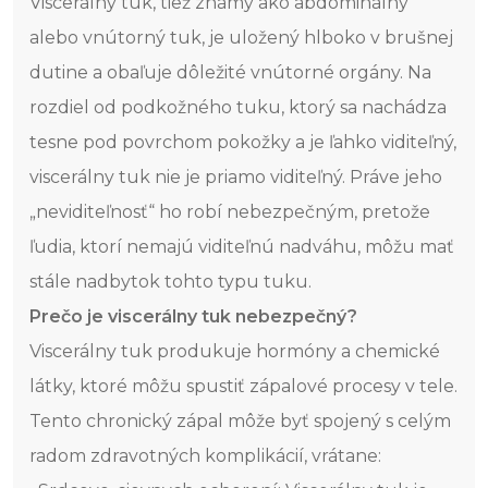
Viscerálny tuk, tiež známy ako abdominálny
alebo vnútorný tuk, je uložený hlboko v brušnej
dutine a obaľuje dôležité vnútorné orgány. Na
rozdiel od podkožného tuku, ktorý sa nachádza
tesne pod povrchom pokožky a je ľahko viditeľný,
viscerálny tuk nie je priamo viditeľný. Práve jeho
„neviditeľnosť“ ho robí nebezpečným, pretože
ľudia, ktorí nemajú viditeľnú nadváhu, môžu mať
stále nadbytok tohto typu tuku.
Prečo je viscerálny tuk nebezpečný?
Viscerálny tuk produkuje hormóny a chemické
látky, ktoré môžu spustiť zápalové procesy v tele.
Tento chronický zápal môže byť spojený s celým
radom zdravotných komplikácií, vrátane: