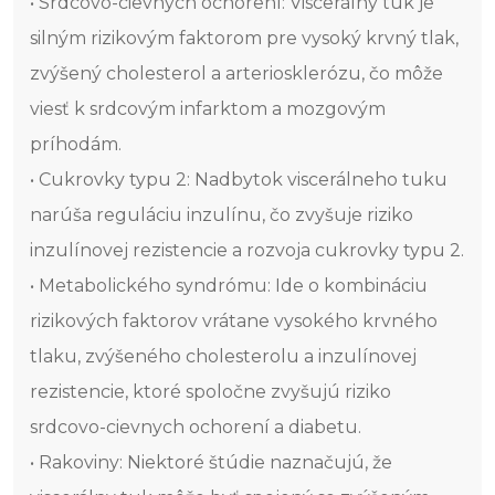
• Srdcovo-cievnych ochorení: Viscerálny tuk je
silným rizikovým faktorom pre vysoký krvný tlak,
zvýšený cholesterol a arteriosklerózu, čo môže
viesť k srdcovým infarktom a mozgovým
príhodám.
• Cukrovky typu 2: Nadbytok viscerálneho tuku
narúša reguláciu inzulínu, čo zvyšuje riziko
inzulínovej rezistencie a rozvoja cukrovky typu 2.
• Metabolického syndrómu: Ide o kombináciu
rizikových faktorov vrátane vysokého krvného
tlaku, zvýšeného cholesterolu a inzulínovej
rezistencie, ktoré spoločne zvyšujú riziko
srdcovo-cievnych ochorení a diabetu.
• Rakoviny: Niektoré štúdie naznačujú, že