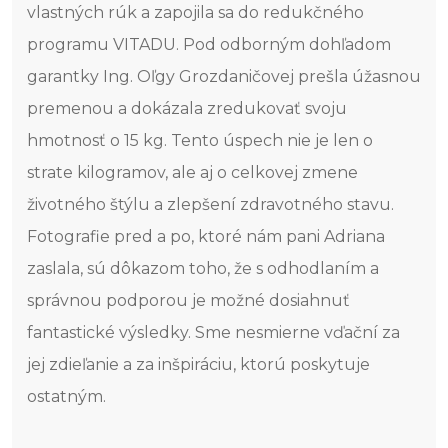
vlastných rúk a zapojila sa do redukčného
programu VITADU. Pod odborným dohľadom
garantky Ing. Oľgy Grozdaničovej prešla úžasnou
premenou a dokázala zredukovať svoju
hmotnosť o 15 kg. Tento úspech nie je len o
strate kilogramov, ale aj o celkovej zmene
životného štýlu a zlepšení zdravotného stavu.
Fotografie pred a po, ktoré nám pani Adriana
zaslala, sú dôkazom toho, že s odhodlaním a
správnou podporou je možné dosiahnuť
fantastické výsledky. Sme nesmierne vďační za
jej zdieľanie a za inšpiráciu, ktorú poskytuje
ostatným.