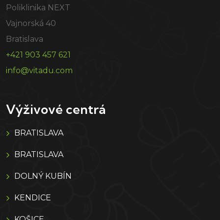
Poliklinika NEXT
Vajnorská 40
Bratislava
+421 903 457 621
info@vitadu.com
Výživové centrá
BRATISLAVA
BRATISLAVA
DOLNÝ KUBÍN
KENDICE
KOŠICE