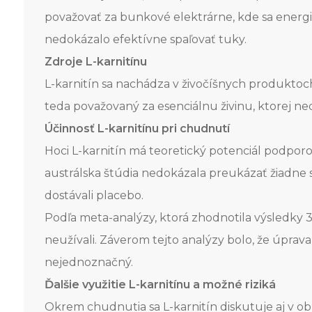
považovať za bunkové elektrárne, kde sa energia
nedokázalo efektívne spaľovať tuky.
Zdroje L-karnitínu
L-karnitín sa nachádza v živočíšnych produktoch
teda považovaný za esenciálnu živinu, ktorej ne
Účinnosť L-karnitínu pri chudnutí
Hoci L-karnitín má teoretický potenciál podporo
austrálska štúdia nedokázala preukázať žiadne si
dostávali placebo.
Podľa meta-analýzy, ktorá zhodnotila výsledky 37 
neužívali. Záverom tejto analýzy bolo, že úprava
nejednoznačný.
Ďalšie využitie L-karnitínu a možné riziká
Okrem chudnutia sa L-karnitín diskutuje aj v obl