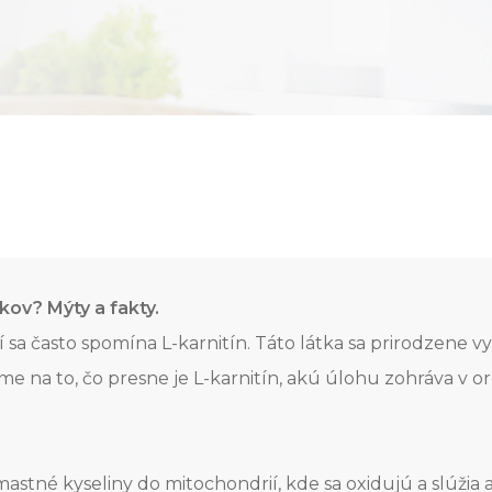
kov? Mýty a fakty.
sa často spomína L-karnitín. Táto látka sa prirodzene vy
e na to, čo presne je L-karnitín, akú úlohu zohráva v o
 mastné kyseliny do mitochondrií, kde sa oxidujú a slúži