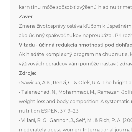
karnitínu môže spôsobiť zvýšenú hladinu trimet
Záver
Zmena životosprávy ostáva kľúčom k úspešnému 
ako účinný spaľovač tukov nepreukázal. Pri roz
Vitadu - účinná redukcia hmotnosti pod dohľa
Ak hľadáte komplexný program na chudnutie, kto
výživových poradcov vám pomôže nastaviť zdravý 
Zdroje:
• Sawicka, A.K., Renzi, G. & Olek, R.A. The bright
• Talenezhad, N., Mohammadi, M., Ramezani-Jolfaie
weight loss and body composition: A systematic r
nutrition ESPEN, 37, 9–23.
• Villani, R. G., Gannon, J., Self, M., & Rich, P.
moderately obese women. International journal o