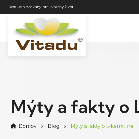
Redukcia nadváhy pre kvalitný život.
Mýty a fakty o 
Domov
Blog
Mýty a fakty o L-karnitíne