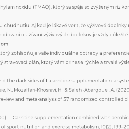
hylaminoxidu (TMAO), ktorý sa spája so zvýšeným riziko
chudnutiu. Aj keď je lákavé veriť, že výživové doplnky
hodovaní o užívaní výživových doplnkov je vždy dôležit
dom:
rý zohľadňuje vaše individuálne potreby a preferencie
stravovací plán, ktorý vám prinesie rýchle a trvalé výsl
 and the dark sides of L-carnitine supplementation: a syste
, N., Mozaffari-Khosravi, H., & Salehi-Abargouei, A. (202
eview and meta-analysis of 37 randomized controlled clinic
 A. (2000). L-Carnitine supplementation combined with aerob
f sport nutrition and exercise metabolism, 10(2), 199–20