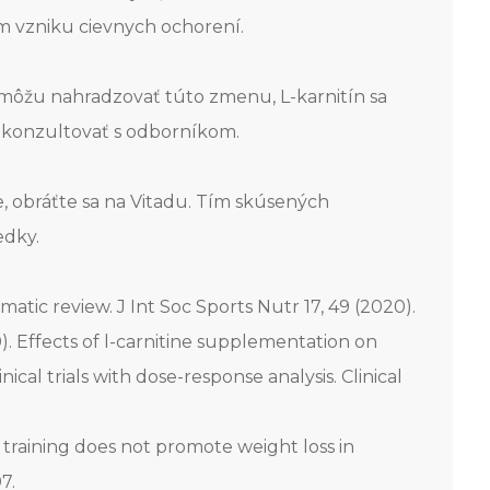
m vzniku cievnych ochorení.
 môžu nahradzovať túto zmenu, L-karnitín sa
é konzultovať s odborníkom.
, obráťte sa na Vitadu. Tím skúsených
edky.
matic review. J Int Soc Sports Nutr 17, 49 (2020).
0). Effects of l-carnitine supplementation on
al trials with dose-response analysis. Clinical
ic training does not promote weight loss in
7.