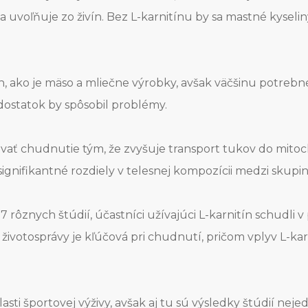
 uvoľňuje zo živín. Bez L-karnitínu by sa mastné kyselin
, ako je mäso a mliečne výrobky, avšak väčšinu potrebnéh
dostatok by spôsobil problémy.
vať chudnutie tým, že zvyšuje transport tukov do mitoch
gnifikantné rozdiely v telesnej kompozícii medzi skupinam
rôznych štúdií, účastníci užívajúci L-karnitín schudli v p
 životosprávy je kľúčová pri chudnutí, pričom vplyv L-ka
asti športovej výživy, avšak aj tu sú výsledky štúdií ne