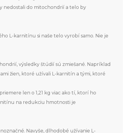
y nedostali do mitochondrií a telo by
o L-karnitínu si naše telo vyrobí samo. Nie je
ondrií, výsledky štúdií sú zmiešané. Napríklad
i žien, ktoré užívali L-karnitín a tými, ktoré
riemere len o 1,21 kg viac ako tí, ktorí ho
rnitínu na redukciu hmotnosti je
jednoznačné. Navyše, dlhodobé užívanie L-