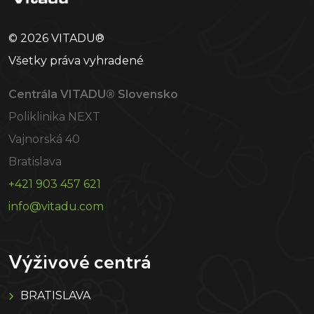
© 2026 VITADU®
Všetky práva vyhradené
Centrála VITADU® Slovensko
Poliklinika NEXT
Vajnorská 40
Bratislava
+421 903 457 621
info@vitadu.com
Výživové centrá
BRATISLAVA