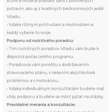
ktoré si môžete pripraviť sami z povolených
potravín, ako aj z kvalitných bielkovinových jedál
Vitadu.
• Vďaka rôznym príchutiam a možnostiam si
každý vyberie to svoje.
Podporu od nutričného poradcu:
• Tím nutričných poradcov Vitadu vám bude k
dispozícii počas celého programu.
• Poradcovia vám pomôžu s dodržiavaním
stravovacieho plánu, s riešením akýchkoľvek
problémov a s motiváciou.
• Vďaka individuálnym konzultáciám budete mať
vždy podporu a budete sa môcť pýtať na otázky.
Pravidelné merania a konzultácie: