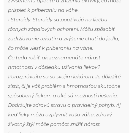
zvýšenému apetítu a zníženiu aktivity, čo môže
prispieť k priberaniu na váhe.
• Steroidy: Steroidy sa používajú na liečbu
rôznych zápalových ochorení. Môžu spôsobiť
zadržiavanie tekutín a zvýšenie chuti do jedla,
čo môže viesť k priberaniu na váhe.
Čo teda robiť, ak zaznamenáte nárast
hmotnosti v dôsledku užívania liekov?
Porozprávajte sa so svojím lekárom. Je dôležité
zistiť, či je váš problém s hmotnosťou skutočne
spôsobený liekom a aké sú možnosti riešenia.
Dodržujte zdravú stravu a pravidelný pohyb. Aj
keď lieky môžu ovplyvniť vašu váhu, zdravý
životný štýl môže pomôcť znížiť nárast